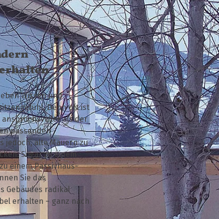
ndern
 erhalten
neben Wissen und
tzengefühl. Denn oft ist
anspruchsvoller als der
den passenden
 jedoch, alte Mauern zu
cken. Sogar zu einem
 zu einem Passivhaus-
önnen Sie das
es Gebäudes radikal
bel erhalten – ganz nach