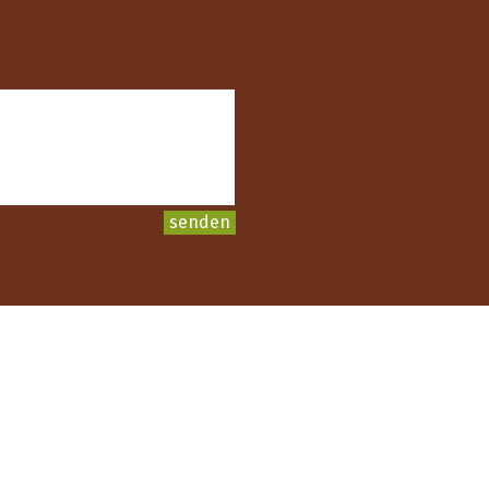
senden
cheider Holz-Lehmbau GmbH
aße 2, A-6136 Pill bei Schwaz/Tirol
n:
+43 (0)5242 622 20
+43 (0)5242 622 20-4
:
office@holzbau-wegscheider.at