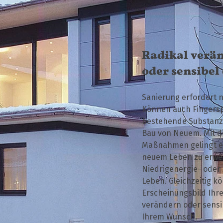
Radikal verä
oder sensibel
Sanierung erfordert 
Können auch Fingerspi
bestehende Substanz 
Bau von Neuem. Mit 
Maßnahmen gelingt es
neuem Leben zu erwe
Niedrigenergie- oder
Leben. Gleichzeitig k
Erscheinungsbild Ihr
verändern oder sensi
Ihrem Wunsch.