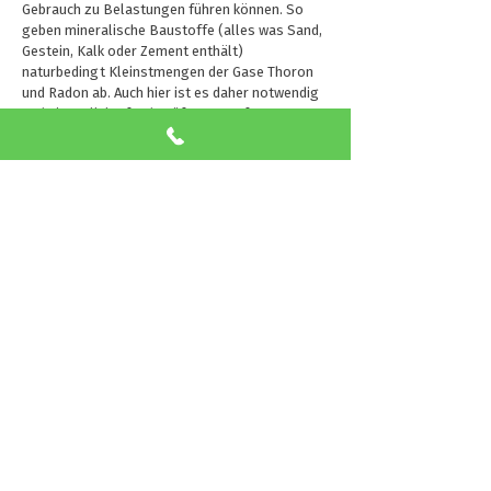
Gebrauch zu Belastungen führen können. So
geben mineralische Baustoffe (alles was Sand,
Gestein, Kalk oder Zement enthält)
naturbedingt Kleinstmengen der Gase Thoron
und Radon ab. Auch hier ist es daher notwendig
und sinnvoll, laufend Prüfungen auf
Belastungen vorzunehmen.
Dabei reicht es nicht aus, Materialien einmal zu
testen. Die Kontrollen müssen immer wieder
erfolgen. Denn Rahmenbedingungen ändern
sich und aktuelles Forschungswissen ist
wichtig. Besonders, wenn es um Umwelt und
Gesundheit geht.
Neben unseren laufenden
Forschungs- und
Prüfprojekten mit der Universität Innsbruck
, wird
unser Lehm daher im Rahmen der CE-
Kennzeichnung laufend geprüft.
* Den aktuellen Prüfbericht des Helmholtz
Forschungszentrum München finden Sie
hier
.