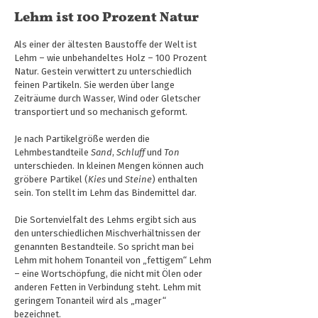
Lehm ist 100 Prozent Natur
Als einer der ältesten Baustoffe der Welt ist
Lehm – wie unbehandeltes Holz – 100 Prozent
Natur. Gestein verwittert zu unterschiedlich
feinen Partikeln. Sie werden über lange
Zeiträume durch Wasser, Wind oder Gletscher
transportiert und so mechanisch geformt.
Je nach Partikelgröße werden die
Lehmbestandteile
Sand
,
Schluff
und
Ton
unterschieden. In kleinen Mengen können auch
gröbere Partikel (
Kies
und
Steine
) enthalten
sein. Ton stellt im Lehm das Bindemittel dar.
Die Sortenvielfalt des Lehms ergibt sich aus
den unterschiedlichen Mischverhältnissen der
genannten Bestandteile. So spricht man bei
Lehm mit hohem Tonanteil von „fettigem“ Lehm
– eine Wortschöpfung, die nicht mit Ölen oder
anderen Fetten in Verbindung steht. Lehm mit
geringem Tonanteil wird als „mager“
bezeichnet.