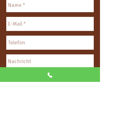
senden
Wegscheider Holz-Lehmbau GmbH
Innstraße 2, A-6136 Pill bei Schwaz/Tirol