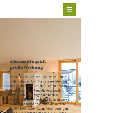
Kleiner Eingriff,
große Wirkung
Manchmal brauchen nur einzelne Räume
mehr Behaglichkeit. Für bessere Erholung
und gesünderen Schlaf, für einen besseren
Temperatur- und Feuchtigkeitsausgleich …
Detaillösungen bringen die besten
Eigenschaften von Holz und Lehm in
die
vier
Wände, die Ihnen besonders am Herzen
liegen. Denn schon kleine Veränderungen